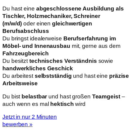
Du hast eine
abgeschlossene Ausbildung als
Tischler, Holzmechaniker, Schreiner
(m/w/d)
oder einen
gleichwertigen
Berufsabschluss
Du bringst idealerweise
Berufserfahrung im
Möbel- und Innenausbau
mit, gerne aus dem
Fahrzeugbereich
Du besitzt
technisches Verständnis
sowie
handwerkliches Geschick
Du arbeitest
selbstständig
und hast eine
präzise
Arbeitsweise
Du bist
belastbar
und hast großen
Teamgeist
–
auch wenn es mal
hektisch
wird
Jetzt in nur 2 Minuten
bewerben »